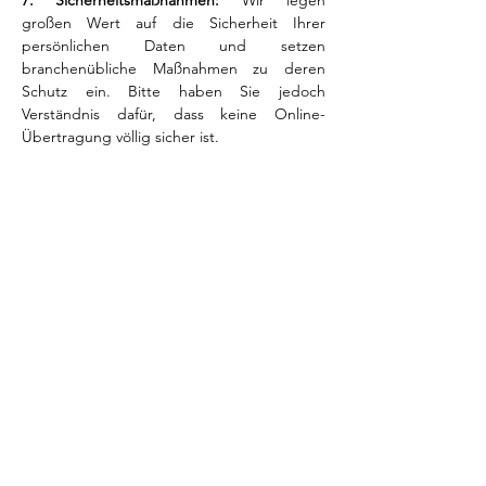
7. Sicherheitsmaßnahmen:
Wir legen
großen Wert auf die Sicherheit Ihrer
persönlichen Daten und setzen
branchenübliche Maßnahmen zu deren
Schutz ein. Bitte haben Sie jedoch
Verständnis dafür, dass keine Online-
Übertragung völlig sicher ist.
8. Aktualisierungen der Datenschutz- und
Cookie-Richtlinie:
Um die Transparenz
aufrechtzuerhalten, können wir diese
Richtlinie regelmäßig aktualisieren. Wir
empfehlen Ihnen, diese Seite auf etwaige
Änderungen zu überprüfen. Durch die
weitere Nutzung unserer Website nach
Änderungen erklären Sie sich mit der
aktualisierten Richtlinie einverstanden.
9. Kontaktinformationen:
Wenn Sie Fragen
oder Bedenken bezüglich unserer
Datenschutz- und Cookie-Richtlinie haben,
zögern Sie bitte nicht, sich an uns zu